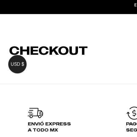
E
INICIO
CHECKOUT
USD $
ENVIÓ EXPRESS
PAG
A TODO MX
SE