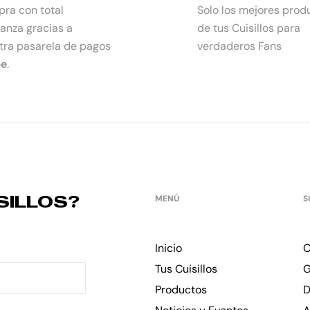
ra con total
Solo los mejores prod
ianza gracias a
de tus Cuisillos para
tra pasarela de pagos
verdaderos Fans
pe
.
SILLOS?
MENÚ
S
Inicio
C
Tus Cuisillos
G
Productos
D