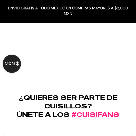
ENVÍO GRATIS
A TODO MÉXICO EN COMPRAS MAYORES A $2,000
MXN
MXN $
¿QUIERES SER PARTE DE
CUISILLOS?
ÚNETE A LOS
#CUISIFANS