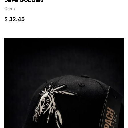
JEFE GOLDEN
Gorra
$
32.45
AÑADIR AL CARRITO