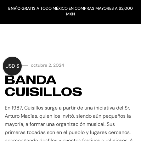
ENVÍO GRATIS
A TODO MÉXICO EN COMPRAS MAYORES A $2,000
MXN
UNCATEGORIZED
Miguel
octubre 2, 2024
USD $
BANDA
CUISILLOS
En 1987, Cuisillos surge a partir de una iniciativa del Sr.
Arturo Macías, quien los invitó, siendo aún pequeños la
mayoría, a formar una organización musical. Sus
primeras tocadas son en el pueblo y lugares cercanos,
acompañando desfiles y eventos festivos o religiosos. A